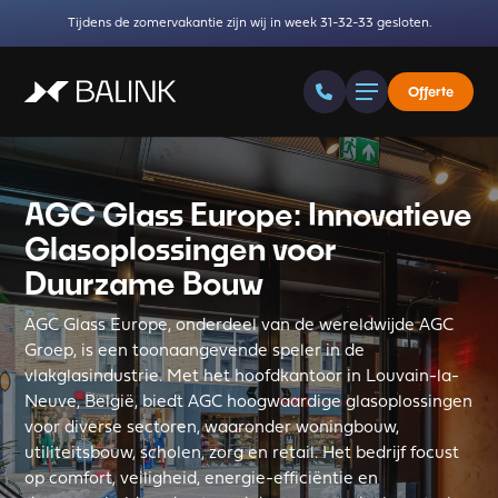
Tijdens de zomervakantie zijn wij in week 31-32-33 gesloten.
Offerte
AGC Glass Europe: Innovatieve
Glasoplossingen voor
Duurzame Bouw
AGC Glass Europe, onderdeel van de wereldwijde AGC
Groep, is een toonaangevende speler in de
vlakglasindustrie. Met het hoofdkantoor in Louvain-la-
Neuve, België, biedt AGC hoogwaardige glasoplossingen
voor diverse sectoren, waaronder woningbouw,
utiliteitsbouw, scholen, zorg en retail. Het bedrijf focust
op comfort, veiligheid, energie-efficiëntie en