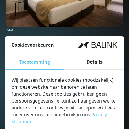
AGC
Glasoplossingen voor de Woningbouw
Cookievoorkeuren
AGC levert een breed scala aan glasproducten voor de
woningbouw, zoals isolerend glas, gelaagd veiligheidsglas en
Toestemming
Details
geluidwerend glas. Deze oplossingen verhogen het
wooncomfort & veiligheid en verbeteren de energiezuinigheid
en dragen bij aan een moderne uitstraling van woningen. Ook
Wij plaatsen functionele cookies (noodzakelijk),
biedt AGC glas voor interieurtoepassingen, zoals corrosiewerend
om deze website naar behoren te laten
glas voor douches en gelakt glas voor (kast-)wanden, die
functioneren. Deze cookies gebruiken geen
duurzaamheid en design combineren.
persoonsgegevens. Je kunt zelf aangeven welke
andere soorten cookies je wilt accepteren. Lees
meer over ons cookiegebruik in ons
Privacy
Read more about
Statement
.