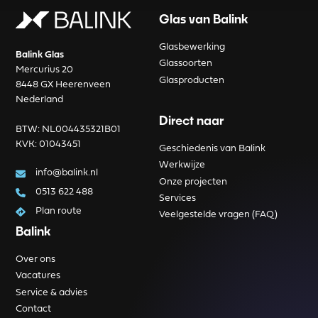
Glas van Balink
Glasbewerking
Balink Glas
Glassoorten
Mercurius 20
Glasproducten
8448 GX Heerenveen
Nederland
Direct naar
BTW: NL004435321B01
KVK: 01043451
Geschiedenis van Balink
Werkwijze
info@balink.nl
Onze projecten
0513 622 488
Services
Plan route
Veelgestelde vragen (FAQ)
Balink
Over ons
Vacatures
Service & advies
Contact