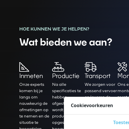
HOE KUNNEN WE JE HELPEN?
Wat bieden we aan?
Inmeten
Productie
Transport
Mon
Onze experts
Na alle
We zorgen voor
Ons e
komen bij je
specificaties te
passend vervoer
mont
langs om
hebben
en leveren de
zorgt
nauwkeurig de
afgestemd,
bestelling af op
vakku
Cookievoorkeuren
afmetingen op
wordt de
het afgestemde
instal
te nemen en de
productie
adres.
alles 
Toest
situatie te
opgestart, met
funct