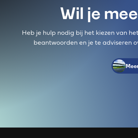
Wil je mee
Heb je hulp nodig bij het kiezen van he
beantwoorden en je te adviseren ov
Meer