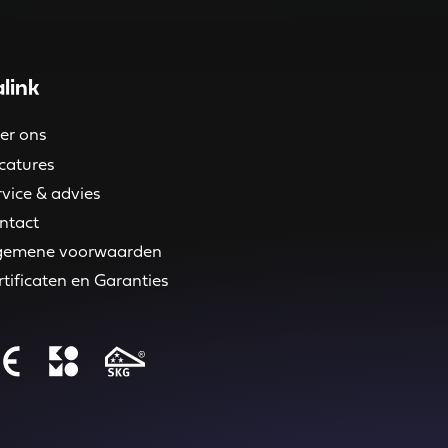
link
er ons
catures
rvice & advies
ntact
gemene voorwaarden
rtificaten en Garanties