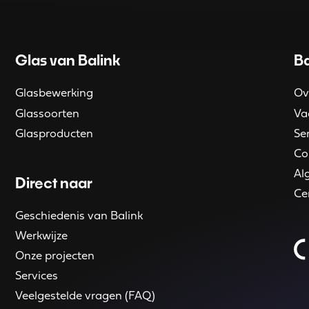
Glas van Balink
Ba
Glasbewerking
Ov
Glassoorten
Va
Glasproducten
Se
Co
Al
Direct naar
Ce
Geschiedenis van Balink
Werkwijze
Onze projecten
Services
Veelgestelde vragen (FAQ)