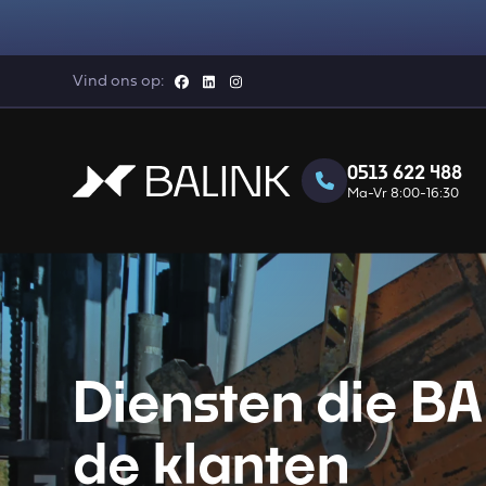
Vind ons op:
0513 622 488
Ma-Vr 8:00-16:30
Diensten die B
de klanten