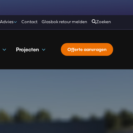
 Advies
Contact
Glasbok retour melden
Zoeken
Projecten
Offerte aanvragen