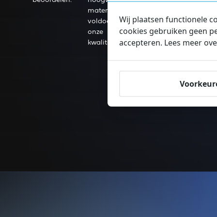
beoordelen.
hoogwaardige
strak 
materialen die
Wij plaatsen functionele c
voldoen aan
cookies gebruiken geen pe
onze
accepteren. Lees meer ove
kwaliteitseisen.
Voorkeur