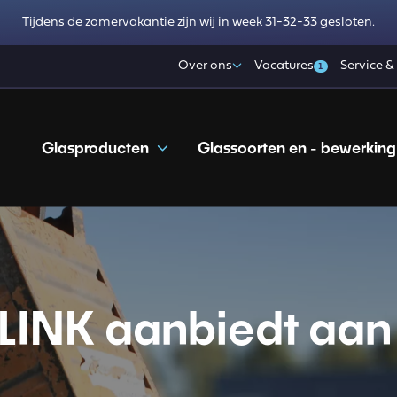
Tijdens de zomervakantie zijn wij in week 31-32-33 gesloten.
Over ons
Vacatures
Service &
1
Glasproducten
Glassoorten en - bewerking
ALINK aanbiedt aan