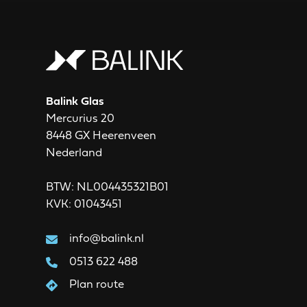
Balink Glas
Mercurius 20
8448 GX Heerenveen
Nederland
BTW: NL004435321B01
KVK: 01043451
info@balink.nl
0513 622 488
Plan route