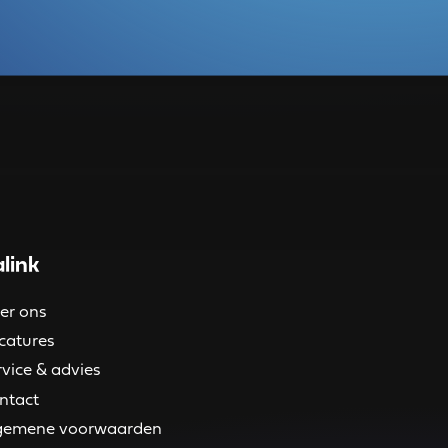
link
er ons
catures
rvice & advies
ntact
gemene voorwaarden