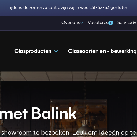
Tijdens de zomervakantie zijn wij in week 31-32-33 gesloten.
Over ons
Vacatures
Service &
1
Glasproducten
Glassoorten en - bewerking
met Balink
ze showroom te bezoeken. Leuk om ideeën op te