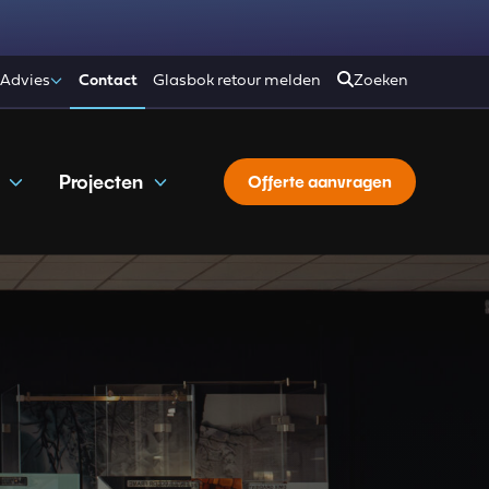
 Advies
Contact
Glasbok retour melden
Zoeken
Projecten
Offerte aanvragen