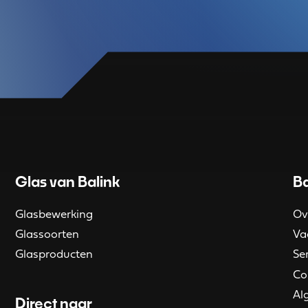
Glas van Balink
Ba
Glasbewerking
Ov
Glassoorten
Va
Glasproducten
Se
Co
Al
Direct naar