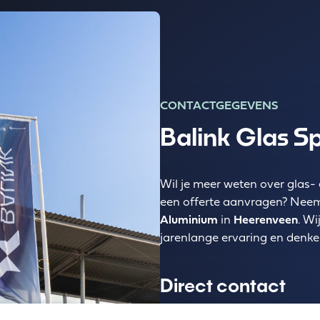
CONTACTGEGEVENS
Balink Glas S
Wil je meer weten over glas
een offerte aanvragen? Neem
Aluminium
in
Heerenveen
. Wi
jarenlange ervaring en denke
Direct contact
📍
Adres:
Mercurius 20, 8448