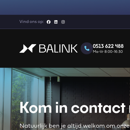
Vind ons op:
0513 622 488
Ma-Vr 8:00-16:30
Kom in contact 
Natuurlijk ben je altijd welkom om on