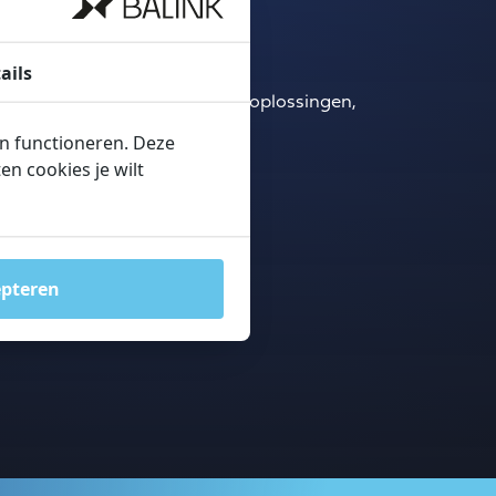
ails
over beglazing, maatwerk glasoplossingen,
 of projectadvies.
en functioneren. Deze
n cookies je wilt
B01
epteren