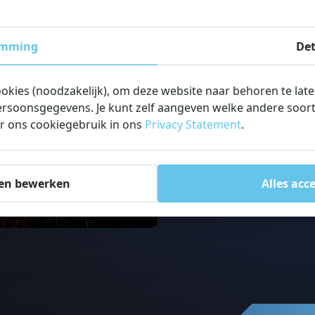
📞
Telefoon:
0513 – 622 488
📧
E-mail:
info@balink.nl
emming
Det
Wij staan klaar voor vragen 
aluminium producten, offertes
ookies (noodzakelijk), om deze website naar behoren te lat
rsoonsgegevens. Je kunt zelf aangeven welke andere soorte
BTW nummer: NL004435321
r ons cookiegebruik in ons
Privacy Statement
.
KvK nummer: 01043451
en bewerken
Alles acc