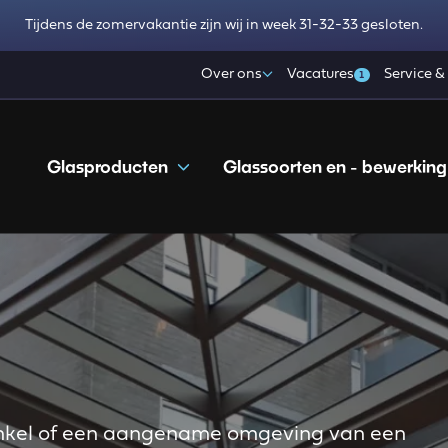
Tijdens de zomervakantie zijn wij in week 31-32-33 gesloten.
Over ons
Vacatures
Service &
1
Glasproducten
Glassoorten en - bewerking
inkel of een aangename omgeving van een