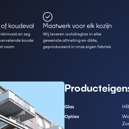
 of koudeval
Maatwerk voor elk kozijn
enklimaat en zeg
Wij leveren isolatieglas in elke
vervelende koude
gewenste afmeting en dikte,
et raam.
geproduceerd in onze eigen fabriek.
Producteigens
Glas
HR
Opties
Wa
Zo