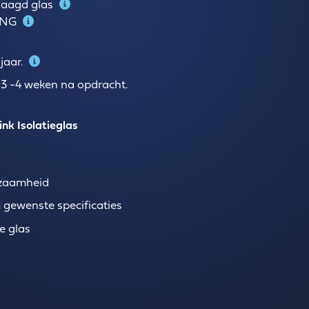
laagd glas
ENG
jaar.
 3 -4 weken na opdracht.
nk Isolatieglas
rzaamheid
 gewenste specificaties
e glas