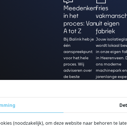
Meedenken
Fries
in het
vakmansc
proces: Van
uit eigen
A tot Z
fabriek
Bij Balink heb je
Jouw isolatiegl
één
wordt lokaal be
aanspreekpunt
in onze eigen fa
voor het hele
in Heerenveen. 
proces. Wij
ons moderne
adviseren over
machinepark en
de beste
jarenlange expe
glasoplossing en
hebben we voll
onze eigen
controle over de
monteurs zorgen
kwaliteit en kun
voor een
we snelle leverti
emming
Det
vakkundige
(3-4 weken)
levering. Je hoeft
garanderen.
zelf niets te
ookies (noodzakelijk), om deze website naar behoren te lat
regelen.