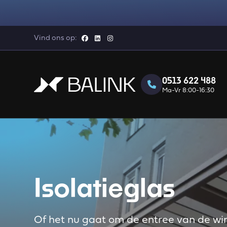
Vind ons op:
0513 622 488
Ma-Vr 8:00-16:30
Isolatieglas
Of het nu gaat om de entree van de w