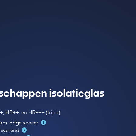
chappen isolatieglas
+, HR++, en HR+++ (triple)
rm-Edge spacer
nwerend