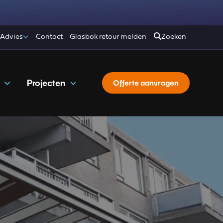
 Advies
Contact
Glasbok retour melden
Zoeken
Projecten
Offerte aanvragen