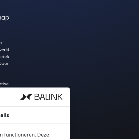
hap
as
werkt
briek
Door
rtise
edige
nen
jden
ails
en functioneren. Deze