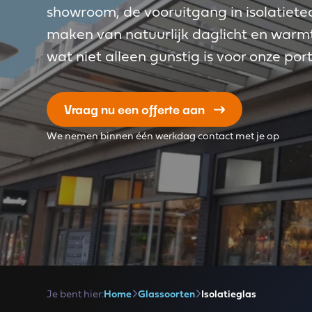
showroom, de vooruitgang in isolatiete
maken van natuurlijk daglicht en war
wat niet alleen gunstig is voor onze po
Vraag nu een offerte aan
We nemen binnen één werkdag contact met je op
Je bent hier:
Home
Glassoorten
Isolatieglas