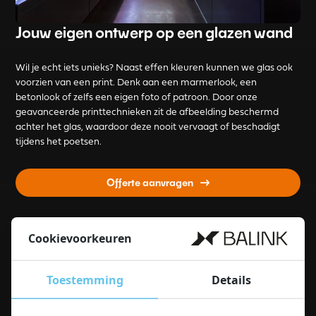
Jouw eigen ontwerp op een glazen wand
Wil je echt iets unieks? Naast effen kleuren kunnen we glas ook
voorzien van een print. Denk aan een marmerlook, een
betonlook of zelfs een eigen foto of patroon. Door onze
geavanceerde printtechnieken zit de afbeelding beschermd
achter het glas, waardoor deze nooit vervaagt of beschadigt
tijdens het poetsen.
Offerte aanvragen
Cookievoorkeuren
Inmeten en
Waarom kiezen voor
montage door Balink
Balink Glas?
glas
Toestemming
Details
Met meer dan 100 jaar ervaring
in glasbewerking weten wij bij
Het inmeten van een