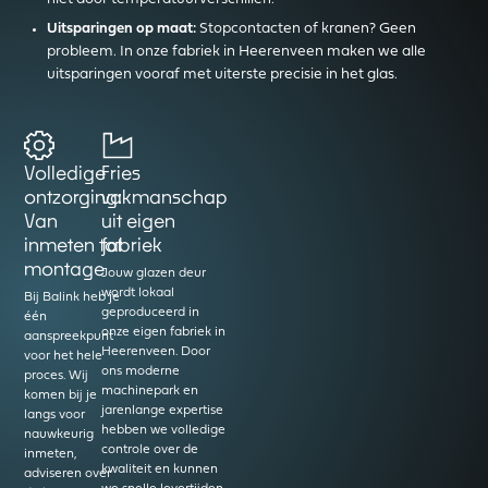
Uitsparingen op maat:
Stopcontacten of kranen? Geen
probleem. In onze fabriek in Heerenveen maken we alle
uitsparingen vooraf met uiterste precisie in het glas.
Volledige
Fries
ontzorging:
vakmanschap
Van
uit eigen
inmeten tot
fabriek
montage
Jouw glazen deur
wordt lokaal
Bij Balink heb je
geproduceerd in
één
onze eigen fabriek in
aanspreekpunt
Heerenveen. Door
voor het hele
ons moderne
proces. Wij
machinepark en
komen bij je
jarenlange expertise
langs voor
hebben we volledige
nauwkeurig
controle over de
inmeten,
kwaliteit en kunnen
adviseren over