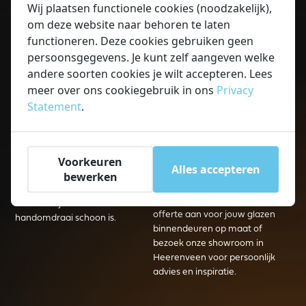
Balink hoe we “moeilijk
keukenachterwand luistert erg
Wij plaatsen functionele cookies (noodzakelijk),
makkelijk maken”. Wij werken
nauw, zeker bij
om deze website naar behoren te laten
uitsluitend met hoogwaardig
hoekopstellingen of
functioneren. Deze cookies gebruiken geen
gehard veiligheidsglas en A-
stopcontacten. Onze experts
persoonsgegevens. Je kunt zelf aangeven welke
merk hardware.
komen bij je langs om de maten
andere soorten cookies je wilt accepteren. Lees
tot op de millimeter nauwkeurig
Voor Balink Glas maakt het niet
meer over ons cookiegebruik in ons
Privacy
op te nemen. Daarna
uit of het gaat om glazen
Statement
.
produceren we de wand in
keukenachterwand voor een
eigen beheer en komen onze
woning, of om een compleet
monteurs het glas strak en veilig
project voor een
tegen de muur bevestigen.
winkelcentrum, wij staan voor
Voorkeuren
Alles accepteren
kwaliteit, duurzaamheid en een
bewerken
Het gladde oppervlak is volledig
strakke afwerking. Vraag
naadloos en hygiënisch,
vandaag nog een vrijblijvende
waardoor je keuken in een
offerte aan voor jouw glazen
handomdraai schoon is.
binnendeuren op maat of
bezoek onze showroom in
Heerenveen voor persoonlijk
advies en inspiratie.