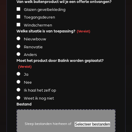
Van welk buitenproduct wil je een offerte ontvangen?
Glazen gevelbekleding
Toegangsdeuren
Windschermen
Welke situatie is van toepassing?
(Vereist)
Nieuwbouw
Renovatie
Anders
Moet het product door Balink worden geplaatst?
(Vereist)
Ja
Nee
Ik haal het zelf op
Weet ik nog niet
Bestand
Selecteer bestanden
Sleep bestanden hierheen of