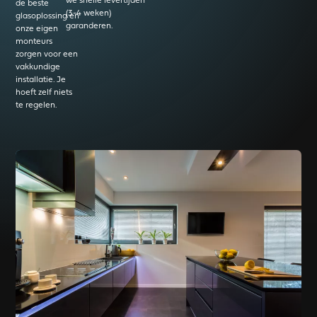
we snelle levertijden
de beste
(3-4 weken)
glasoplossing en
garanderen.
onze eigen
monteurs
zorgen voor een
vakkundige
installatie. Je
hoeft zelf niets
te regelen.