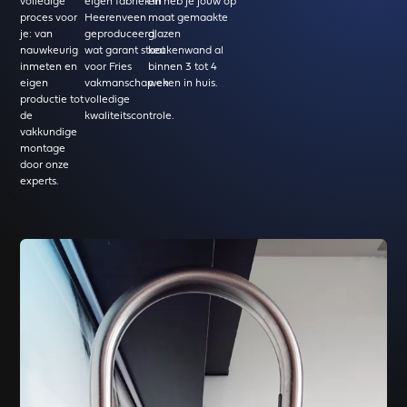
volledige
eigen fabriek in
en heb je jouw op
proces voor
Heerenveen
maat gemaakte
je: van
geproduceerd,
glazen
nauwkeurig
wat garant staat
keukenwand al
inmeten en
voor Fries
binnen 3 tot 4
eigen
vakmanschap en
weken in huis.
productie tot
volledige
de
kwaliteitscontrole.
vakkundige
montage
door onze
experts.