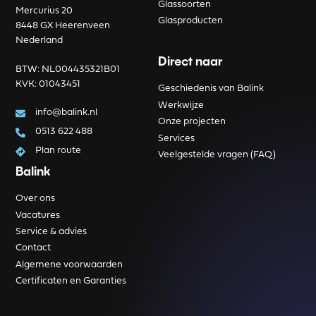
Glassoorten
Mercurius 20
Glasproducten
8448 GX Heerenveen
Nederland
Direct naar
BTW: NL004435321B01
KVK: 01043451
Geschiedenis van Balink
Werkwijze
info@balink.nl
Onze projecten
0513 622 488
Services
Plan route
Veelgestelde vragen (FAQ)
Balink
Over ons
Vacatures
Service & advies
Contact
Algemene voorwaarden
Certificaten en Garanties