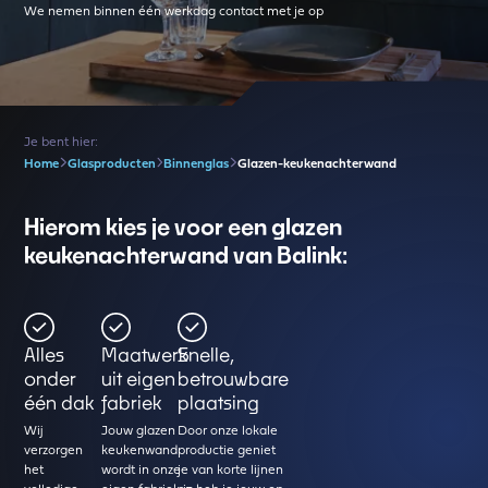
We nemen binnen één werkdag contact met je op
Je bent hier:
Home
Glasproducten
Binnenglas
Glazen-keukenachterwand
Hierom kies je voor een glazen
keukenachterwand van Balink:
Alles
Maatwerk
Snelle,
onder
uit eigen
betrouwbare
één dak
fabriek
plaatsing
Wij
Jouw glazen
Door onze lokale
verzorgen
keukenwand
productie geniet
het
wordt in onze
je van korte lijnen