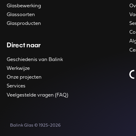
Glasbewerking
Ov
Glassoorten
Va
Glasproducten
Se
Co
Al
Direct naar
Ce
Geschiedenis van Balink
Werkwijze
Onze projecten
Services
Veelgestelde vragen (FAQ)
Balink Glas © 1925-2026