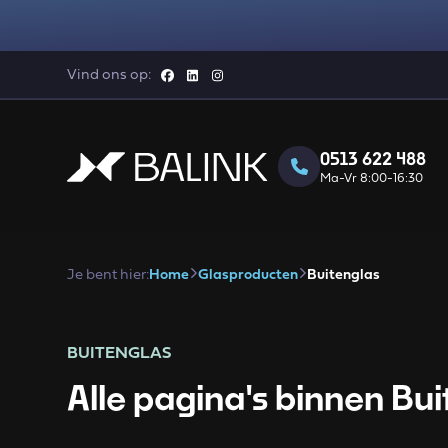
Vind ons op:
0513 622 488
Ma-Vr 8:00-16:30
Je bent hier:
Home
Glasproducten
Buitenglas
BUITENGLAS
Alle pagina's binnen Bu