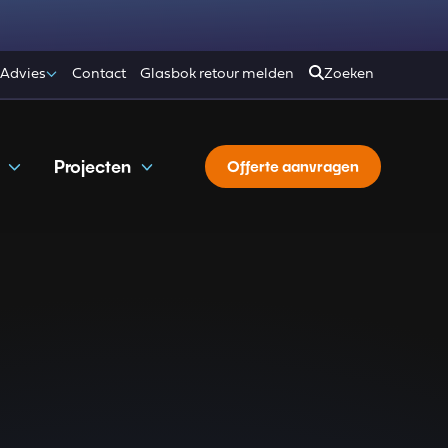
 Advies
Contact
Glasbok retour melden
Zoeken
Projecten
Offerte aanvragen