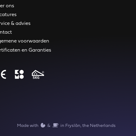
er ons
catures
rvice & advies
ntact
gemene voorwaarden
rtificaten en Garanties
Made with
️&
in Fryslân, the Netherlands