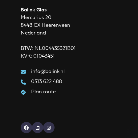
Balink Glas
Mercurius 20
8448 GX Heerenveen
Nederland
BTW: NL004435321B01
KVK: 01043451
info@balink.nl
0513 622 488
Plan route