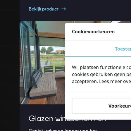
Bekijk product
Read more about Glazen windschermen
Cookievoorkeuren
Toest
Wij plaatsen functionele c
cookies gebruiken geen pe
accepteren. Lees meer ove
Voorkeur
Glazen windschermen