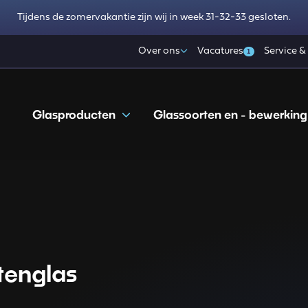
Tijdens de zomervakantie zijn wij in week 31-32-33 gesloten.
Over ons
Vacatures
Service &
1
Glasproducten
Glassoorten en - bewerking
itenglas