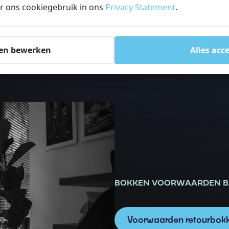
r ons cookiegebruik in ons
Privacy Statement
.
en bewerken
Alles acc
BOKKEN VOORWAARDEN BA
Voorwaarden retourbok