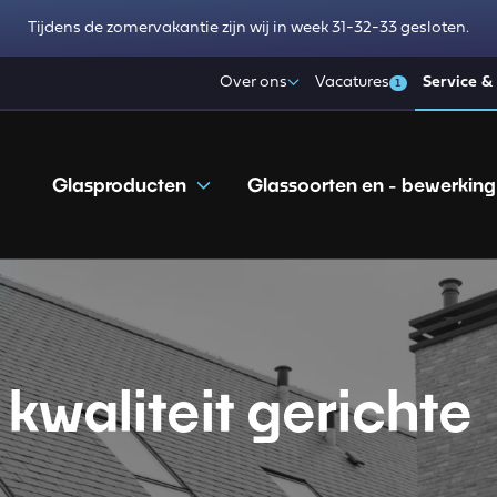
Tijdens de zomervakantie zijn wij in week 31-32-33 gesloten.
Over ons
Vacatures
Service &
1
Glasproducten
Glassoorten en - bewerking
kwaliteit gerichte