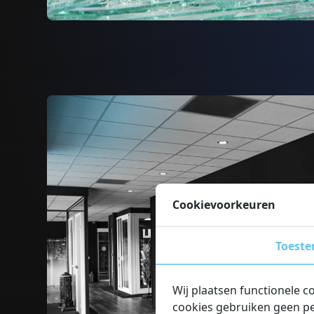
Cookievoorkeuren
Toest
Wij plaatsen functionele c
cookies gebruiken geen pe