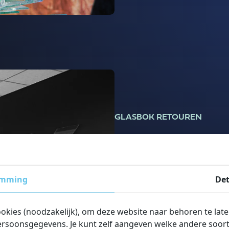
GLASBOK RETOUREN
Ons glas wordt aangeleverd 
levering kunnen deze drager
worden aan BALINK. Het glas
emming
Det
blauwe label.
ookies (noodzakelijk), om deze website naar behoren te lat
Retourbok glas
rsoonsgegevens. Je kunt zelf aangeven welke andere soorte