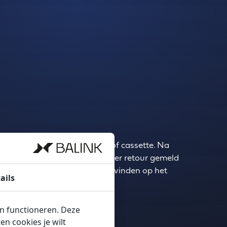
op een zogenoemde glasbok of cassette. Na
s middels onderstaand formulier retour gemeld
bok- of casettenummer is te vinden op het
ails
en functioneren. Deze
n cookies je wilt