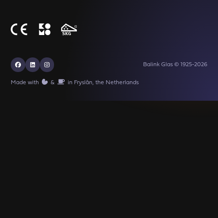
Balink Glas © 1925-2026
Made with
️&
in Fryslân, the Netherlands