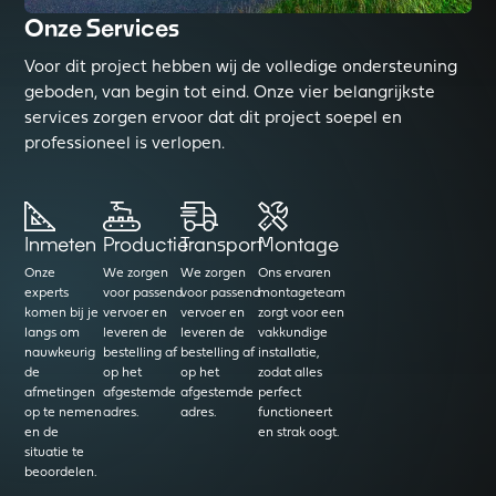
Onze Services
Voor dit project hebben wij de volledige ondersteuning
geboden, van begin tot eind. Onze vier belangrijkste
services zorgen ervoor dat dit project soepel en
professioneel is verlopen.
Inmeten
Productie
Transport
Montage
Onze
We zorgen
We zorgen
Ons ervaren
experts
voor passend
voor passend
montageteam
komen bij je
vervoer en
vervoer en
zorgt voor een
langs om
leveren de
leveren de
vakkundige
nauwkeurig
bestelling af
bestelling af
installatie,
de
op het
op het
zodat alles
afmetingen
afgestemde
afgestemde
perfect
op te nemen
adres.
adres.
functioneert
en de
en strak oogt.
situatie te
beoordelen.