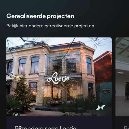
Gerealiseerde projecten
Bekijk hier andere gerealiseerde projecten
Read more about Bijzondere serre Loetje Leeuwarden
Read m
Bijzondere serre Loetje
B