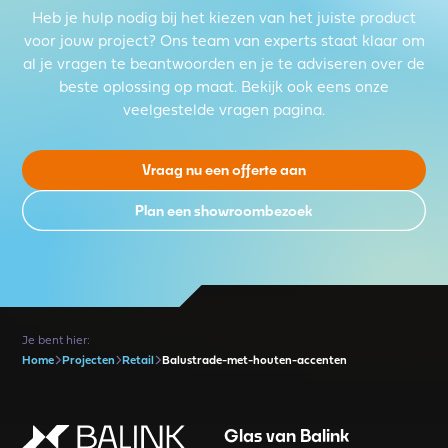
Heb je hulp nodig bij het kiezen van het juiste product
voor jouw project? Ons team van experts staat klaar om
al je vragen te beantwoorden en je te adviseren over de
beste oplossing op maat. Bekijk ook eens onze
veelgestelde vragen pagina.
Vraag nu een offerte aan
Plan een showroombezoek
Je bent hier:
Home
Projecten
Retail
Balustrade-met-houten-accenten
Glas van Balink