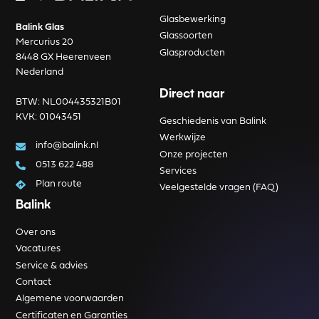
Glasbewerking
Balink Glas
Glassoorten
Mercurius 20
Glasproducten
8448 GX Heerenveen
Nederland
Direct naar
BTW: NL004435321B01
KVK: 01043451
Geschiedenis van Balink
Werkwijze
info@balink.nl
Onze projecten
0513 622 488
Services
Plan route
Veelgestelde vragen (FAQ)
Balink
Over ons
Vacatures
Service & advies
Contact
Algemene voorwaarden
Certificaten en Garanties