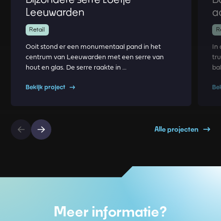
Leeuwarden
a
Retail
R
Ooit stond er een monumentaal pand in het
In
centrum van Leeuwarden met een serre van
tr
hout en glas. De serre raakte in …
ba
Bekijk project
Be
Alle projecten
Meer informatie?