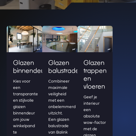
Read more about Glazen binnendeuren
Read more about Glazen balustrade
Read more about Glazen trapp
Glazen
Glazen
Glazen
binnendeuren
balustrade
trappen
en
Kies voor
Combineer
vloeren
een
maximale
transparante
veiligheid
Geef je
en stijlvolle
met een
interieur
glazen
onbelemmerd
een
binnendeur
uitzicht.
absolute
om jouw
Een glazen
wow-factor
winkelpand
balustrade
met de
te
van Balink
glazen