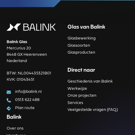
Glas van Balink
Glasbewerking
Balink Glas
Glassoorten
Mercurius 20
Glasproducten
8448 GX Heerenveen
Nederland
Direct naar
BTW: NL004435321B01
KVK: 01043451
Geschiedenis van Balink
Werkwijze
info@balink.nl
Onze projecten
0513 622 488
Services
Plan route
Veelgestelde vragen (FAQ)
Balink
Over ons