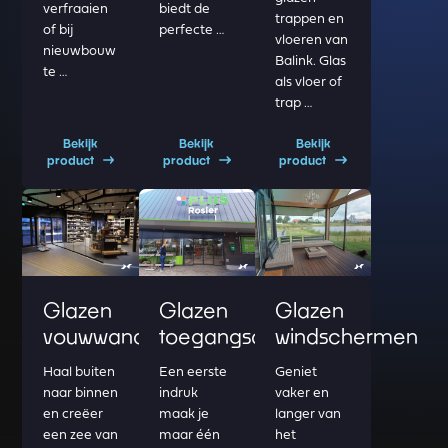
verfraaien
biedt de
trappen en
of bij
perfecte …
vloeren van
nieuwbouw
Balink. Glas
te …
als vloer of
trap …
Bekijk
Bekijk
Bekijk
product
product
product
Read more about Glazen vouwwanden
Read more about Glazen toegangsdeuren
Read more about Glazen win
Glazen
Glazen
Glazen
vouwwanden
toegangsdeuren
windschermen
Haal buiten
Een eerste
Geniet
naar binnen
indruk
vaker en
en creëer
maak je
langer van
een zee van
maar één
het