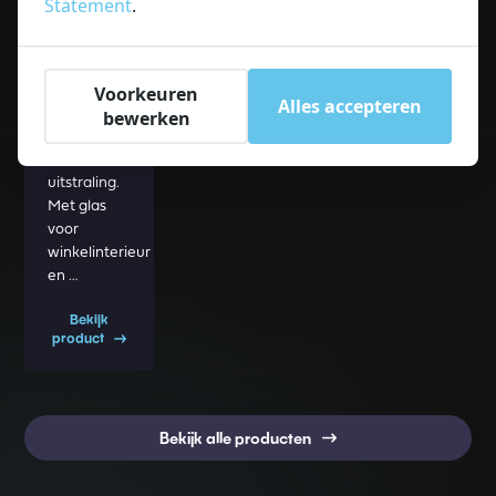
Statement
.
commerciële
ruimte of
een
Voorkeuren
historisch
Alles accepteren
gebouw
bewerken
een plek
met
uitstraling.
Met glas
voor
winkelinterieur
en …
Bekijk
product
Bekijk alle producten