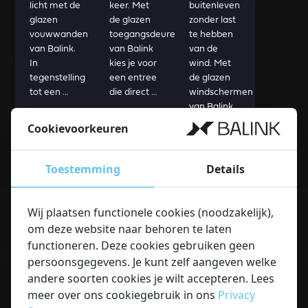
licht met de
keer. Met
buitenleven
glazen
de glazen
zonder last
vouwwanden
toegangsdeuren
te hebben
van Balink.
van Balink
van de
In
kies je voor
wind. Met
tegenstelling
een entree
de glazen
tot een …
die direct …
windschermen
van Balink …
Cookievoorkeuren
Bekijk
Bekijk
Bekijk
product
product
product
Toestemming
Details
Read more about Glazen winkelinterieur
Wij plaatsen functionele cookies (noodzakelijk),
om deze website naar behoren te laten
functioneren. Deze cookies gebruiken geen
Glazen
persoonsgegevens. Je kunt zelf aangeven welke
winkelinterieur
andere soorten cookies je wilt accepteren. Lees
meer over ons cookiegebruik in ons
Privacy
Maak van
een