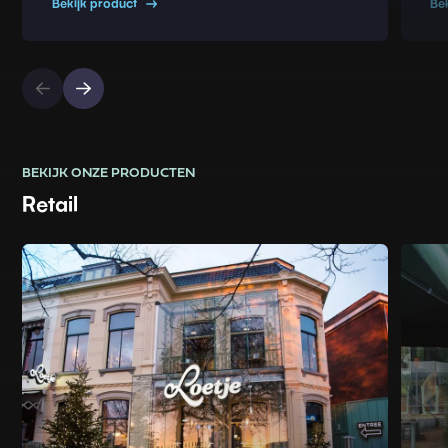
Bekijk product
Be
BEKIJK ONZE PRODUCTEN
Retail
Read more about Glazen winkelinterieur
Read m