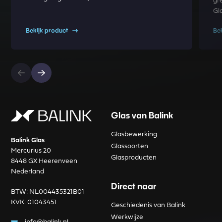
gr
Gl
Bekijk product
Be
Glas van Balink
Glasbewerking
Balink Glas
Glassoorten
Mercurius 20
Glasproducten
8448 GX Heerenveen
Nederland
Direct naar
BTW: NL004435321B01
KVK: 01043451
Geschiedenis van Balink
Werkwijze