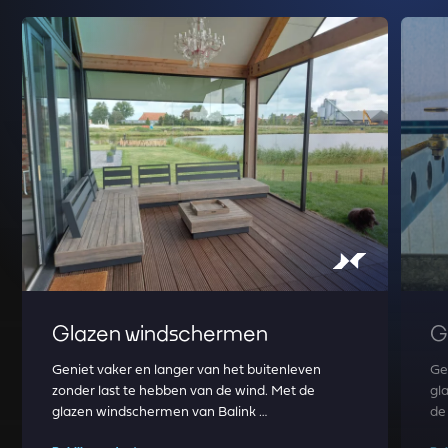
Read more about Glazen windschermen
Read m
Glazen windschermen
G
Geniet vaker en langer van het buitenleven
Ge
zonder last te hebben van de wind. Met de
gl
glazen windschermen van Balink …
de