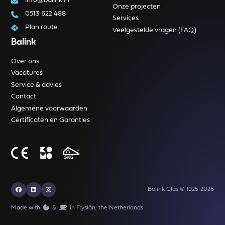
info@balink.nl
Onze projecten
0513 622 488
Services
Plan route
Veelgestelde vragen (FAQ)
Balink
Over ons
Vacatures
Service & advies
Contact
Algemene voorwaarden
Certificaten en Garanties
Balink Glas © 1925-2026
Made with
️&
in Fryslân, the Netherlands