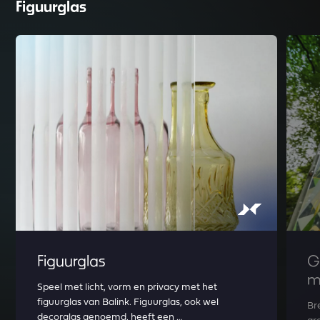
Figuurglas
Read more about Figuurglas
Read m
Figuurglas
G
m
Speel met licht, vorm en privacy met het
figuurglas van Balink. Figuurglas, ook wel
Br
decorglas genoemd, heeft een …