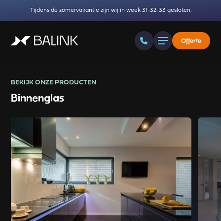
Tijdens de zomervakantie zijn wij in week 31-32-33 gesloten.
Offerte
BEKIJK ONZE PRODUCTEN
Binnenglas
Read more about Glazen aanrechtblad
Read m