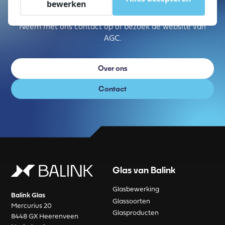
bewerken
Wil je meer informatie over AGC of de mogelijkheden
die BALINK kan bieden met de producten van AGC?
Neem met ons contact op of bezoek de website van
AGC.
Over ons
Contact
Glas van Balink
Glasbewerking
Balink Glas
Glassoorten
Mercurius 20
Glasproducten
8448 GX Heerenveen