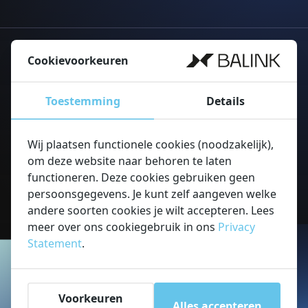
Cookievoorkeuren
Toestemming
Details
Wij plaatsen functionele cookies (noodzakelijk),
Read more about
om deze website naar behoren te laten
functioneren. Deze cookies gebruiken geen
persoonsgegevens. Je kunt zelf aangeven welke
Read more about
andere soorten cookies je wilt accepteren. Lees
meer over ons cookiegebruik in ons
Privacy
Statement
.
Meer informatie?
Voorkeuren
Alles accepteren