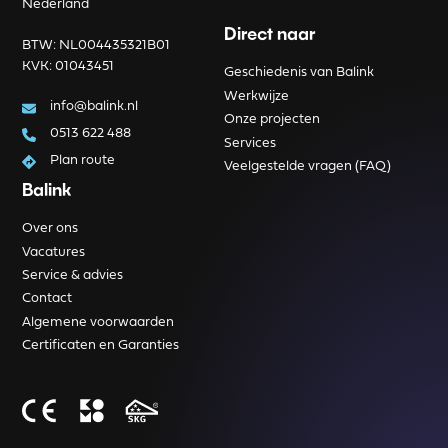
Nederland
Direct naar
BTW: NL004435321B01
KVK: 01043451
Geschiedenis van Balink
Werkwijze
info@balink.nl
Onze projecten
0513 622 488
Services
Plan route
Veelgestelde vragen (FAQ)
Balink
Over ons
Vacatures
Service & advies
Contact
Algemene voorwaarden
Certificaten en Garanties