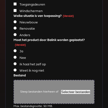
Toegangsdeuren
Windschermen
Welke situatie is van toepassing?
(Vereist)
Nieuwbouw
Renovatie
Anders
Moet het product door Balink worden geplaatst?
(Vereist)
Ja
Nee
Ik haal het zelf op
Weet ik nog niet
Bestand
Selecteer bestanden
Sleep bestanden hierheen of
Max. bestandsgrootte: 50 MB.