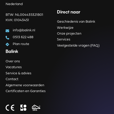
Nederland
Direct naar
BTW: NL004435321B01
KVK: 01043451
Geschiedenis van Balink
Werkwijze
info@balink.nl
Onze projecten
0513 622 488
Services
Plan route
Veelgestelde vragen (FAQ)
Balink
Over ons
Vacatures
Service & advies
Contact
Algemene voorwaarden
Certificaten en Garanties