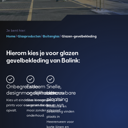
Je bent hier:
Home
Glasproducten
Buitenglas
Glazen-gevelbekleding
Hierom kies je voor glazen
gevelbekleding van Balink:
Onbegrensde
Extreem
Snelle,
designmogelijkheden
onderhoudsarm
betrouwbare
plaatsing
Kies uit eindeloze kleuren en
Glas is ongevoelig voor
prints voor een gevel die direct
weersinvloeden en blijft
Productie en
opvalt.
mooi zonder intensief
bewerking vinden
onderhoud.
plaats in
Heerenveen voor
korte lijnen en