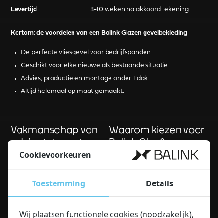
Levertijd
8-10 weken na akkoord tekening
Kortom: de voordelen van een Balink Glazen gevelbekleding
De perfecte vliesgevel voor bedrijfspanden
Geschikt voor elke nieuwe als bestaande situatie
Advies, productie en montage onder 1 dak
Altijd helemaal op maat gemaakt.
Vakmanschap van
Waarom kiezen voor
advies tot montage
Balink Glas?
Cookievoorkeuren
Het bekleden van een gevel
Met meer dan 100 jaar ervaring
met glas vraagt om technische
in glasbewerking weten wij bij
expertise op het gebied van
Balink hoe we “moeilijk
Toestemming
Details
windbelasting en
makkelijk maken”. Wij werken
veiligheidseisen. Onze experts
uitsluitend met hoogwaardig
denken mee vanaf de eerste
gehard veiligheidsglas en A-
Wij plaatsen functionele cookies (noodzakelijk),