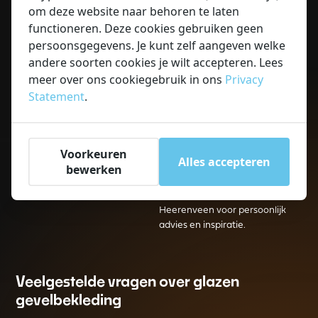
schets tot de uiteindelijke
merk hardware.
om deze website naar behoren te laten
realisatie. Wij meten de panelen
functioneren. Deze cookies gebruiken geen
Voor Balink Glas maakt het niet
digitaal in en onze eigen
persoonsgegevens. Je kunt zelf aangeven welke
uit of het gaat om één
monteurs zorgen voor een
andere soorten cookies je wilt accepteren. Lees
windscherm voor een woning,
veilige en vakkundige installatie
meer over ons cookiegebruik in ons
Privacy
of om een compleet project
op locatie.
voor een winkelcentrum, wij
Statement
.
staan voor kwaliteit,
duurzaamheid en een strakke
afwerking. Vraag vandaag nog
Voorkeuren
een vrijblijvende offerte aan
Alles accepteren
voor jouw glazen
bewerken
gevelbekleding op maat of
bezoek onze showroom in
Heerenveen voor persoonlijk
advies en inspiratie.
Veelgestelde vragen over glazen
gevelbekleding