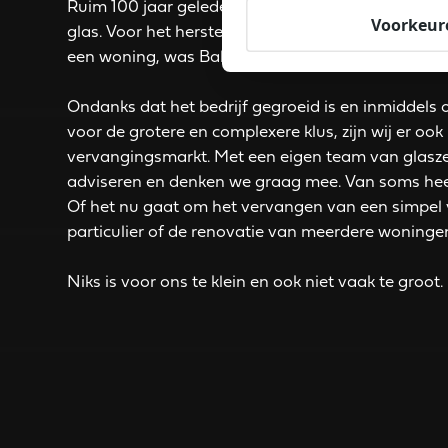
Ruim 100 jaar geleden is Balink gestart als dé loka
Voorkeur
glas. Voor het herstel van glaswerk aan zowel de 
een woning, was Balink het aanspreekpunt voor 
Ondanks dat het bedrijf gegroeid is en inmiddels 
voor de grotere en complexere klus, zijn wij er ook
vervangingsmarkt. Met een eigen team van glaszet
adviseren en denken we graag mee. Van soms heel 
Of het nu gaat om het vervangen van een simpel 
particulier of de renovatie van meerdere woninge
Niks is voor ons te klein en ook niet vaak te groot.