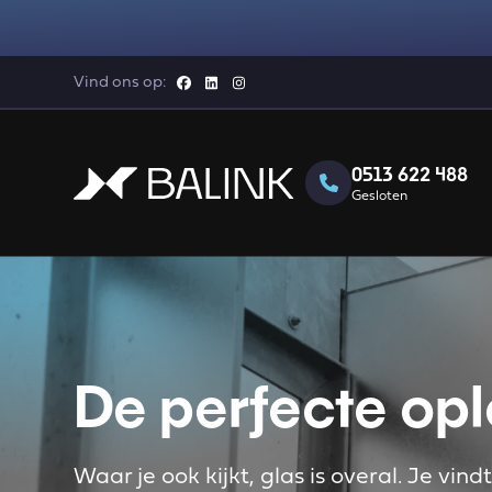
Vind ons op:
0513 622 488
Gesloten
De perfecte opl
Waar je ook kijkt, glas is overal. Je vind