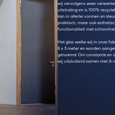
wij vervolgens weer verwerke
uitstraling en is 100% recycl
kan in allerlei vormen en kl
praktisch, maar ook esthetisc
functionaliteit met schoonhei
Het glas welke wij in onze fa
6 x 3 meter en worden aange
genoemd. Om constante en de
wij uitsluitend samen met A-m
Read more about