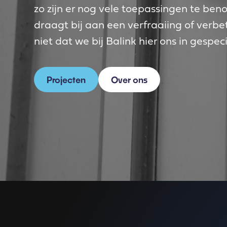
zo zijn er nog vele toepassingen te be
draagt bij aan een verfraaiing of verb
niet dat we bij Balink hier ons in gespe
Projecten
Over ons