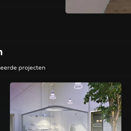
n
seerde projecten
nwijk
Read more about Jouw kantoor perfect ingericht