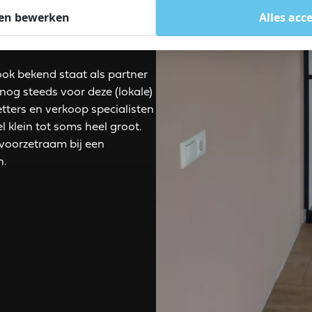
le specialist als het gaat om
en bewerken
Alles acc
binnen- als buitenkant van
Heerenveen en omgeving.
ook bekend staat als partner
 nog steeds voor deze (lokale)
ters en verkoop specialisten
klein tot soms heel groot.
voorzetraam bij een
n.