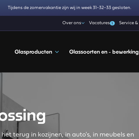
Tijdens de zomervakantie zijn wij in week 31-32-33 gesloten.
Over ons
Vacatures
Service &
1
Glasproducten
Glassoorten en - bewerking
ossing
t het terug in kozijnen, in auto's, in meubels en