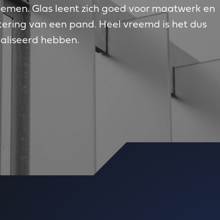
noemen. Glas leent zich goed voor maatwerk en
etering van een pand. Heel vreemd is het dus
cialiseerd hebben.