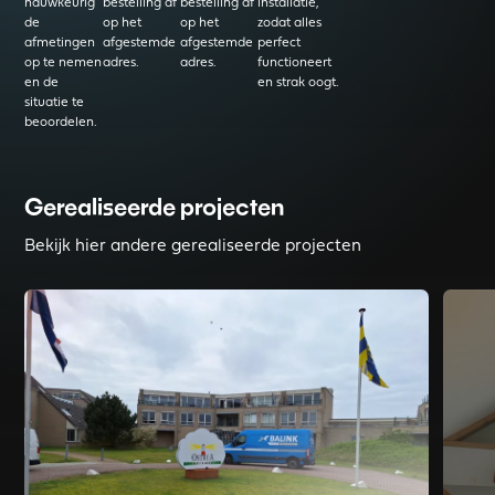
nauwkeurig
bestelling af
bestelling af
installatie,
de
op het
op het
zodat alles
afmetingen
afgestemde
afgestemde
perfect
op te nemen
adres.
adres.
functioneert
en de
en strak oogt.
situatie te
beoordelen.
Gerealiseerde projecten
Bekijk hier andere gerealiseerde projecten
Read more about Uitdaging op Ameland met isolatieglas
Read mo