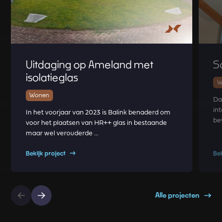
Uitdaging op Ameland met
S
isolatieglas
W
Wonen
Da
int
In het voorjaar van 2023 is Balink benaderd om
be
voor het plaatsen van HR++ glas in bestaande
maar wel verouderde …
Bekijk project
Be
Alle projecten