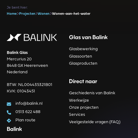
Je bent hier:
Home
Projecten
Wonen
Wonen-aan-het-water
Glas van Balink
Glasbewerking
Balink Glas
Glassoorten
Mercurius 20
Glasproducten
8448 GX Heerenveen
Nederland
Direct naar
BTW: NL004435321B01
KVK: 01043451
Geschiedenis van Balink
Werkwijze
info@balink.nl
Onze projecten
0513 622 488
Services
Plan route
Veelgestelde vragen (FAQ)
Balink