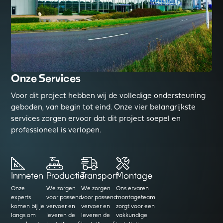
Onze Services
Voor dit project hebben wij de volledige ondersteuning
geboden, van begin tot eind. Onze vier belangrijkste
services zorgen ervoor dat dit project soepel en
professioneel is verlopen.
Inmeten
Productie
Transport
Montage
Onze
We zorgen
We zorgen
Ons ervaren
experts
voor passend
voor passend
montageteam
komen bij je
vervoer en
vervoer en
zorgt voor een
langs om
leveren de
leveren de
vakkundige