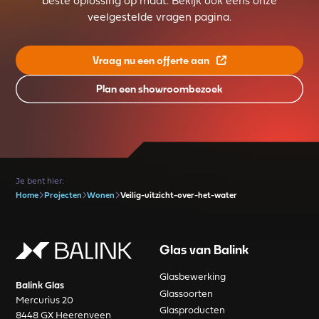
beste oplossing op maat. Bekijk ook eens onze
veelgestelde vragen pagina.
Vraag nu een offerte aan
Plan een showroombezoek
Je bent hier:
Home
Projecten
Wonen
Veilig-uitzicht-over-het-water
Glas van Balink
Glasbewerking
Balink Glas
Glassoorten
Mercurius 20
Glasproducten
8448 GX Heerenveen