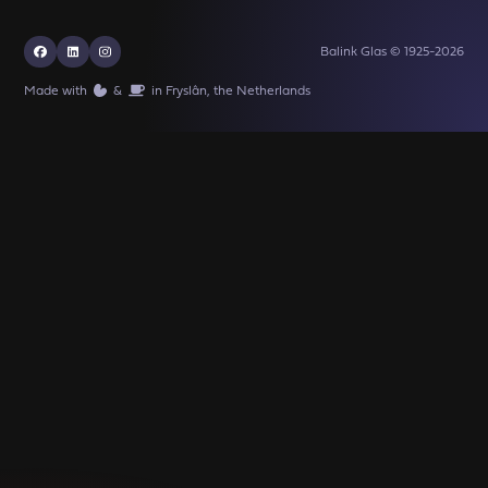
Balink Glas © 1925-2026
Made with
️&
in Fryslân, the Netherlands