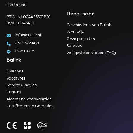
Nederland
Direct naar
BTW: NL004435321B01
KVK: 01043451
Geschiedenis van Balink
Werkwijze
info@balink.nl
Onze projecten
0513 622 488
Services
Plan route
Veelgestelde vragen (FAQ)
Balink
Over ons
Vacatures
Service & advies
Contact
Algemene voorwaarden
Certificaten en Garanties