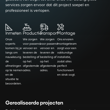
services zorgen ervoor dat dit project soepel en
professioneel is verlopen.
Inmeten
Productie
Transport
Montage
Onze
We zorgen
We zorgen
Ons ervaren
experts
voor passend
voor passend
montageteam
komen bij je
vervoer en
vervoer en
zorgt voor een
langs om
leveren de
leveren de
vakkundige
nauwkeurig
bestelling af
bestelling af
installatie,
de
op het
op het
zodat alles
afmetingen
afgestemde
afgestemde
perfect
op te nemen
adres.
adres.
functioneert
en de
en strak oogt.
situatie te
beoordelen.
Gerealiseerde projecten