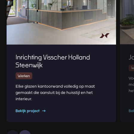
J
Inrichting Visscher Holland
Steenwijk
W
Werken
Vo
mo
Elke glazen kantoorwand volledig op maat
he
gemaakt die aansluit bij de huisstijl en het
interieur.
Bekijk project
Be