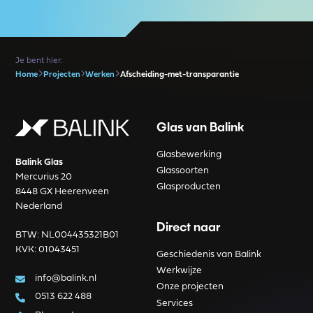
Je bent hier:
Home
Projecten
Werken
Afscheiding-met-transparantie
Glas van Balink
Glasbewerking
Balink Glas
Glassoorten
Mercurius 20
Glasproducten
8448 GX Heerenveen
Nederland
Direct naar
BTW: NL004435321B01
KVK: 01043451
Geschiedenis van Balink
Werkwijze
info@balink.nl
Onze projecten
0513 622 488
Services