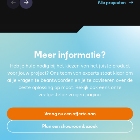
Alle projecten
Meer informatie?
Heb je hulp nodig bij het kiezen van het juiste product
voor jouw project? Ons team van experts staat klaar om
al je vragen te beantwoorden en je te adviseren over de
beste oplossing op maat. Bekijk ook eens onze
veelgestelde vragen pagina.
Vraag nu een offerte aan
Plan een showroombezoek