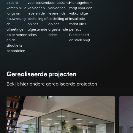
experts
voor passend
voor passend
montageteam
komen bij je
vervoer en
vervoer en
zorgt voor een
langs om
leveren de
leveren de
vakkundige
nauwkeurig
bestelling af
bestelling af
installatie,
de
op het
op het
zodat alles
afmetingen
afgestemde
afgestemde
perfect
op te nemen
adres.
adres.
functioneert
en de
en strak oogt.
situatie te
beoordelen.
Gerealiseerde projecten
Bekijk hier andere gerealiseerde projecten
Read more about Inrichting Visscher Holland Steenwijk
Read mo