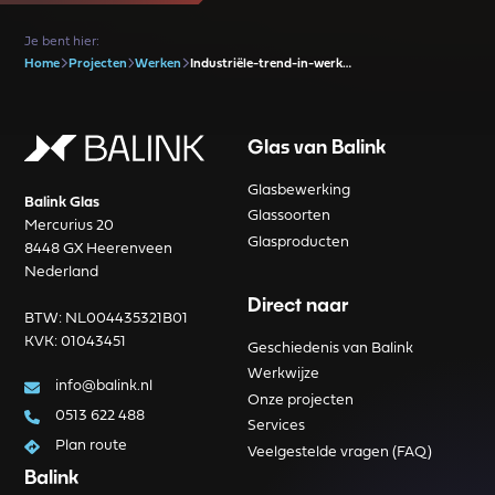
Je bent hier:
Home
Projecten
Werken
Industriële-trend-in-werk…
Glas van Balink
Glasbewerking
Balink Glas
Glassoorten
Mercurius 20
Glasproducten
8448 GX Heerenveen
Nederland
Direct naar
BTW: NL004435321B01
KVK: 01043451
Geschiedenis van Balink
Werkwijze
info@balink.nl
Onze projecten
0513 622 488
Services
Plan route
Veelgestelde vragen (FAQ)
Balink