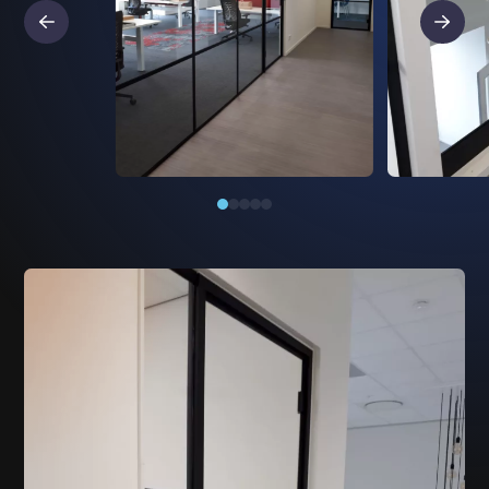
Read more about 93a89ff5-37f1-472c-8e4e-ec6db2e5
Read more ab