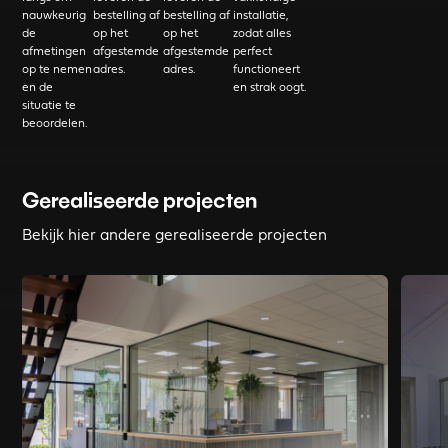
nauwkeurig
bestelling af
bestelling af
installatie,
de
op het
op het
zodat alles
afmetingen
afgestemde
afgestemde
perfect
op te nemen
adres.
adres.
functioneert
en de
en strak oogt.
situatie te
beoordelen.
Gerealiseerde projecten
Bekijk hier andere gerealiseerde projecten
Read more about Inrichting Visscher Holland Steenwijk
Read mo