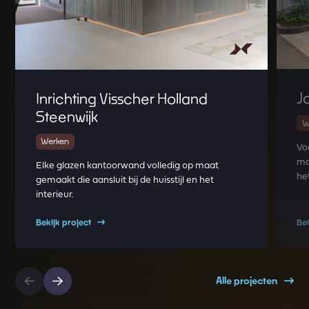
J
Inrichting Visscher Holland
Steenwijk
W
Werken
Vo
mo
Elke glazen kantoorwand volledig op maat
he
gemaakt die aansluit bij de huisstijl en het
interieur.
Bekijk project
Be
Alle projecten