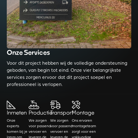
Onze Services
Voor dit project hebben wij de volledige ondersteuning
geboden, van begin tot eind. Onze vier belangrijkste
services zorgen ervoor dat dit project soepel en
professioneel is verlopen.
Inmeten
Productie
Transport
Montage
Onze
We zorgen
We zorgen
Ons ervaren
experts
voor passend
voor passend
montageteam
komen bij je
vervoer en
vervoer en
zorgt voor een
langs om
leveren de
leveren de
vakkundige