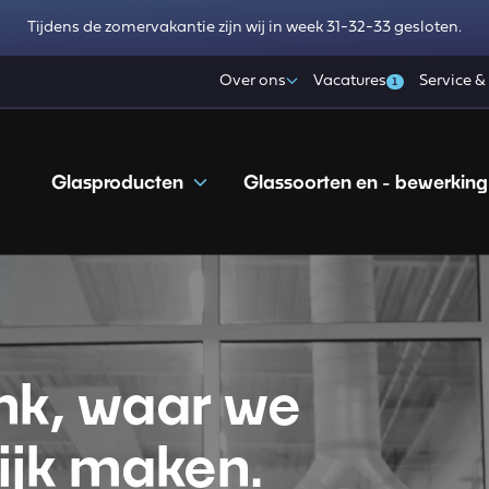
Tijdens de zomervakantie zijn wij in week 31-32-33 gesloten.
Over ons
Vacatures
Service &
1
Glasproducten
Glassoorten en - bewerking
nk, waar we
ijk maken.