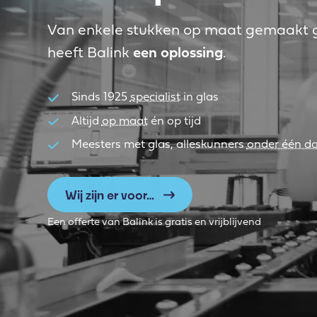
Van enkele stukken op maat gemaakt gl
heeft Balink
een oplossing
.
Sinds 1925
specialist
in glas
Altijd
op maat
én op tijd
Meesters met glas, alleskunners
onder één d
Wij zijn er voor…
Een offerte van Balink is gratis en vrijblijvend