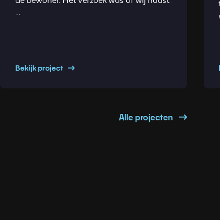
de bewoner. Het verzoek was of wij naast
…
Bekijk project
Alle projecten