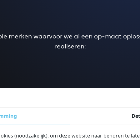
ooie merken waarvoor we al een op-maat opl
realiseren:
e about Wajer
Read more about Heijmans
Read more abo
 verhalen van anderen
emming
Det
ookies (noodzakelijk), om deze website naar behoren te lat
Read more about Unieke scheidingswand met deur