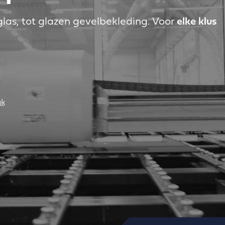
as, tot glazen gevelbekleding. Voor
elke klus
ak