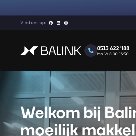
Vind ons op:
0513 622 488
Ma-Vr 8:00-16:30
Welkom bij Bali
moeilijk makkel